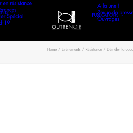
r en résistance
A la une !
érences
Revue de press
ENTS
PUBLICATIONS
ier Spécial
Ouvrages
d-19
Home
Evènements
Résistance
Démêler la caco